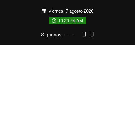
Saltar
viernes, 7 agosto 2026
al
contenido
10:20:25 AM
Síguenos