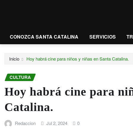
CONOZCA SANTA CATALINA
SERVICIOS
T
Inicio
Hoy habrá cine para niños y niñas en Santa Catalina.
CULTURA
Hoy habrá cine para niñ
Catalina.
Redaccion
Jul 2, 2024
0