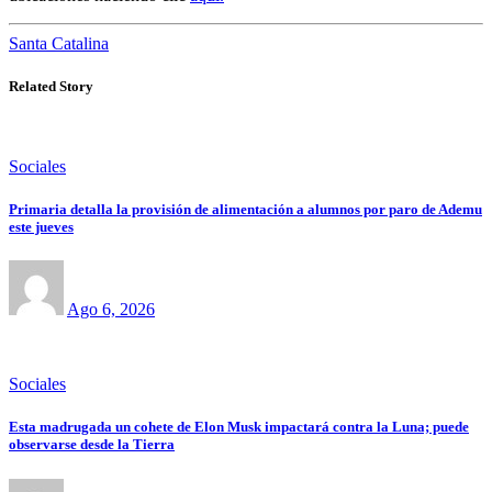
Santa Catalina
Related Story
Sociales
Primaria detalla la provisión de alimentación a alumnos por paro de Ademu
este jueves
Ago 6, 2026
Sociales
Esta madrugada un cohete de Elon Musk impactará contra la Luna; puede
observarse desde la Tierra