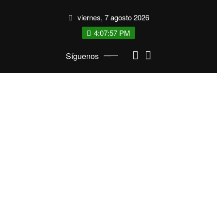
Saltar
viernes, 7 agosto 2026
al
contenido
4:07:58 PM
Síguenos