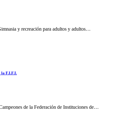
 Gimnasia y recreación para adultos y adultos…
a F.I.F.I.
e Campeones de la Federación de Instituciones de…