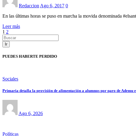
Redaccion
Ago 6, 2017
0
En las últimas horas se puso en marcha la movida denominada #elsa
Leer más
Paginación
1
2
de
Ir
entradas
PUEDES HABERTE PERDIDO
Sociales
Primaria detalla la provisión de alimentación a alumnos por paro de Ademu e
Ago 6, 2026
Políticas