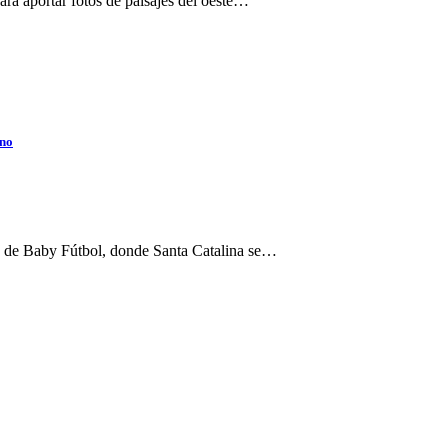
ara aportar fotos de paisajes del oeste…
ino
o de Baby Fútbol, donde Santa Catalina se…