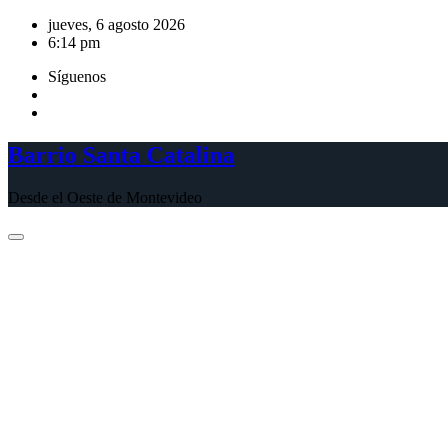
Saltar
jueves, 6 agosto 2026
al
6:14 pm
contenido
Síguenos
Barrio Santa Catalina
Desde el Oeste de Montevideo