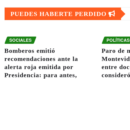
PUEDES HABERTE PERDIDO
SOCIALES
POLÍTICAS
Bomberos emitió
Paro de 
recomendaciones ante la
Montevid
alerta roja emitida por
entre doc
Presidencia: para antes,
consider
durante y después del ciclón
tanto irr
extratropical
Ago
Ago 7, 2026