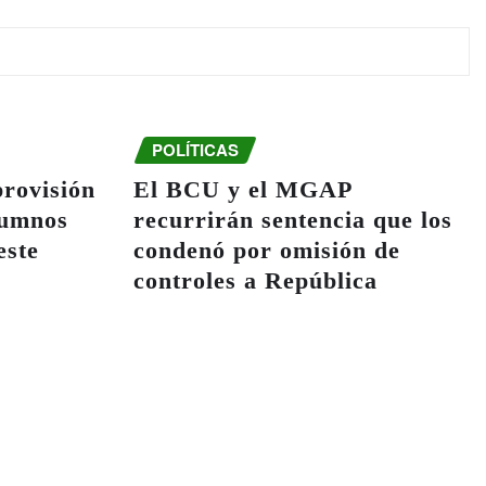
POLÍTICAS
provisión
El BCU y el MGAP
lumnos
recurrirán sentencia que los
este
condenó por omisión de
controles a República
Ganadera
Ago 6, 2026