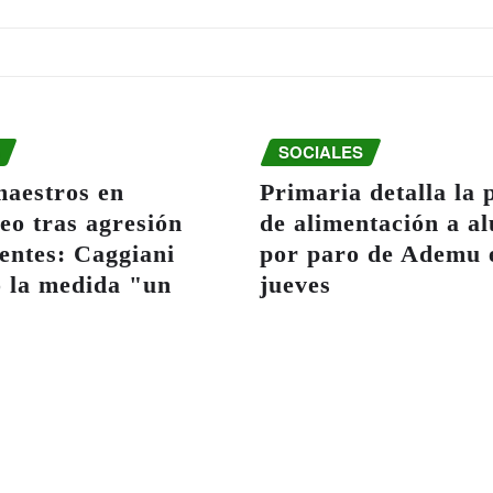
SOCIALES
maestros en
Primaria detalla la 
eo tras agresión
de alimentación a a
entes: Caggiani
por paro de Ademu 
ó la medida "un
jueves
acional"
Ago 6, 2026
 7, 2026