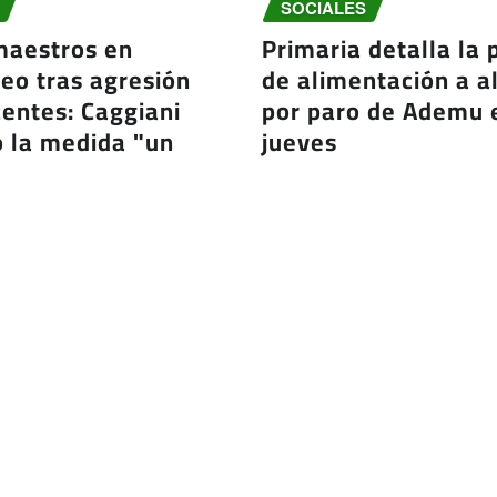
SOCIALES
maestros en
Primaria detalla la 
eo tras agresión
de alimentación a 
entes: Caggiani
por paro de Ademu 
ó la medida "un
jueves
acional"
Ago 6, 2026
 7, 2026