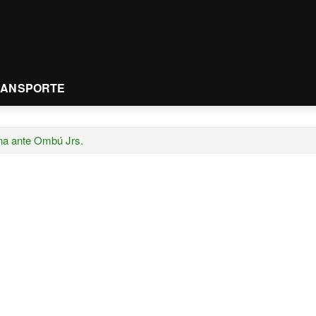
RANSPORTE
ina ante Ombú Jrs.