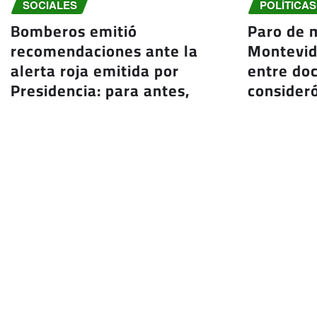
SOCIALES
POLÍTICAS
Bomberos emitió
Paro de 
recomendaciones ante la
Montevid
alerta roja emitida por
entre doc
Presidencia: para antes,
consider
durante y después del ciclón
tanto irr
extratropical
Ago
Ago 7, 2026