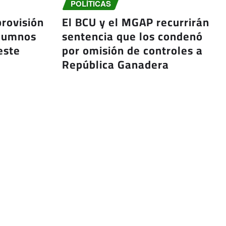
POLÍTICAS
provisión
El BCU y el MGAP recurrirán
alumnos
sentencia que los condenó
este
por omisión de controles a
República Ganadera
Ago 6, 2026