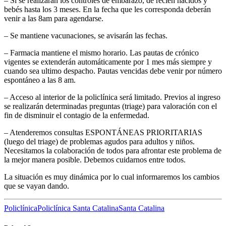
– Sí se realizarán los controles de embarazo, de recién nacidos y
bebés hasta los 3 meses. En la fecha que les corresponda deberán
venir a las 8am para agendarse.
– Se mantiene vacunaciones, se avisarán las fechas.
– Farmacia mantiene el mismo horario. Las pautas de crónico
vigentes se extenderán automáticamente por 1 mes más siempre y
cuando sea ultimo despacho. Pautas vencidas debe venir por número
espontáneo a las 8 am.
– Acceso al interior de la policlínica será limitado. Previos al ingreso
se realizarán determinadas preguntas (triage) para valoración con el
fin de disminuir el contagio de la enfermedad.
– Atenderemos consultas ESPONTÁNEAS PRIORITARIAS
(luego del triage) de problemas agudos para adultos y niños.
Necesitamos la colaboración de todos para afrontar este problema de
la mejor manera posible. Debemos cuidarnos entre todos.
La situación es muy dinámica por lo cual informaremos los cambios
que se vayan dando.
Policlínica
Policlínica Santa Catalina
Santa Catalina