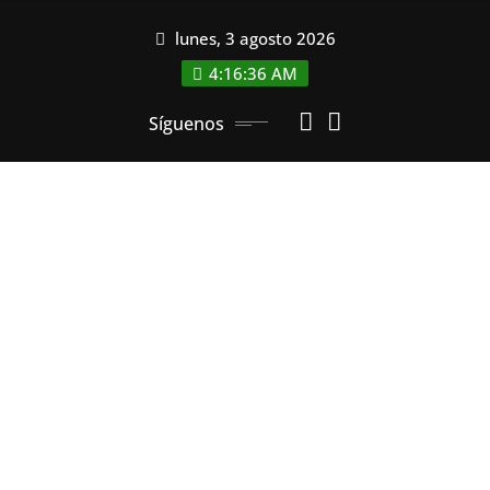
Saltar
lunes, 3 agosto 2026
al
contenido
4:16:36 AM
Síguenos