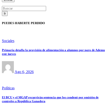
Ir
PUEDES HABERTE PERDIDO
Sociales
Primaria detalla la provisión de alimentación a alumnos por paro de Ademu
este jueves
Ago 6, 2026
Políticas
El BCU y el MGAP recurrirán sentencia que los condenó por omisión de
controles a República Ganadera