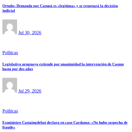
Ortuño: Demanda por Casupá es «legítima» y se respetará la decisión
judicial
Jul 30, 2026
Políticas
Legislativo uruguayo extiende por unanimidad la intervención de Casmu
hasta por dos años
Jul 29, 2026
Políticas
Exministro Castaingdebat declara en caso Cardama: «No hubo sospecha de
fraude»