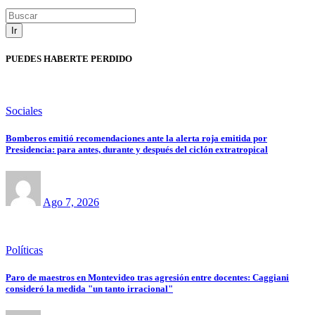
Ir
PUEDES HABERTE PERDIDO
Sociales
Bomberos emitió recomendaciones ante la alerta roja emitida por
Presidencia: para antes, durante y después del ciclón extratropical
Ago 7, 2026
Políticas
Paro de maestros en Montevideo tras agresión entre docentes: Caggiani
consideró la medida "un tanto irracional"