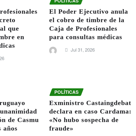
POLÍTICAS
rofesionales
El Poder Ejecutivo anula
creto
el cobro de timbre de la
al que
Caja de Profesionales
imbre en
para consultas médicas
dicas
Jul 31, 2026
26
POLÍTICAS
uruguayo
Exministro Castaingdebat
 unanimidad
declara en caso Cardama:
ión de Casmu
«No hubo sospecha de
s años
fraude»