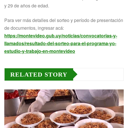
y 29 de años de edad.
Para ver más detalles del sorteo y período de presentación
de documentos, ingresar acá:
https://montevideo.gub.uy/noticias/convocatorias-y-
llamados/resultado-del-sorteo-para-el-programa-yo-
estudio-y-trabajo-en-montevideo
RELATED STORY